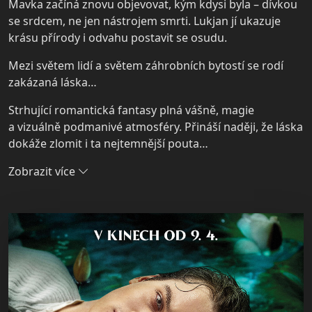
Mavka začíná znovu objevovat, kým kdysi byla – dívkou
se srdcem, ne jen nástrojem smrti. Lukjan jí ukazuje
krásu přírody i odvahu postavit se osudu.
Mezi světem lidí a světem záhrobních bytostí se rodí
zakázaná láska…
Strhující romantická fantasy plná vášně, magie
a vizuálně podmanivé atmosféry. Přináší naději, že láska
dokáže zlomit i ta nejtemnější pouta…
Zobrazit více