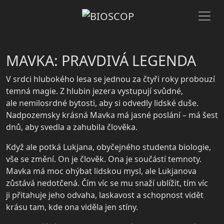
MAVKA: PRAVDIVÁ LEGENDA
V srdci hlubokého lesa se jednou za čtyři roky probouzí
temná magie. Z hlubin jezera vystupují svůdné,
ale nemilosrdné bytosti, aby si odvedly lidské duše.
Nadpozemsky krásná Mavka má jasné poslání – má šest
dnů, aby svedla a zahubila člověka.
Když ale potká Lukjana, obyčejného studenta biologie,
vše se změní. On je člověk. Ona je součástí temnoty.
Mavka má moc ohýbat lidskou mysl, ale Lukjanova
zůstává nedotčená. Čím víc se mu snaží ublížit, tím víc
ji přitahuje jeho odvaha, laskavost a schopnost vidět
krásu tam, kde ona viděla jen stíny.