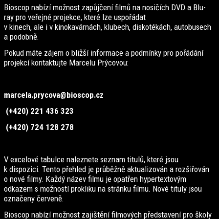
Bioscop nabízí možnost zapůjčení filmů na nosičích DVD a Blu-
ray pro veřejné projekce, které lze uspořádat
v kinech, ale i v kinokavárnách, klubech, diskotékách, autobusech
a podobně.
Pokud máte zájem o bližší informace a podmínky pro pořádání
projekcí kontaktujte Marcelu Prýcovou:
marcela.prycova@bioscop.cz
(+420) 221 436 323
(+420) 724 128 278
V excelové tabulce naleznete seznam titulů, které jsou
k dispozici. Tento přehled je průběžně aktualizován a rozšiřován
o nové filmy. Každý název filmu je opatřen hypertextovým
odkazem s možností prokliku na stránku filmu. Nové tituly jsou
označeny červeně.
Bioscop nabízí možnost zajištění filmových představení pro školy