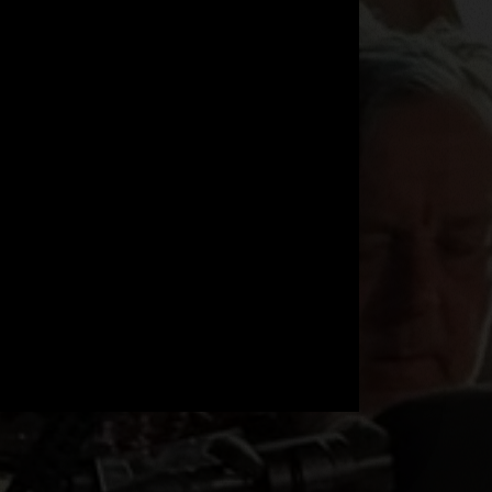
 moravské vesnice, kde s virtuosem na čínské
ngy hraje naopak pro malou skupinu nadšenců,
y tentýž večer zahrál opět před plným sálem
 Výběrem v malém městečku.
 druhé lince se podíváme zblízka na proces
niku scénické hudby pro výrazné divadelní
edstavení i pro seriál České televize Oktopus,
y Michal zaujatě, a přitom srozumitelně mluví
intimním procesu hledání motivů a nálad, o tom,
k permanentně nahrává „terabajty“ hudby a pak
ebírá a dokončuje to nejlepší.
etí linka filmu zblízka sleduje hledání výrazu pro
lší sólové album. Půjde o novou spolupráci
Philem Schoenfeltem, mysteriózním hudebníkem,
erý prošel newyorskou hudební i drogovou
énou. U Michala, který je mistrem nečekaných
padů a zvratů, je příprava nové desky vždy