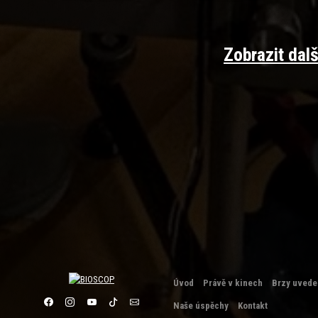
Zobrazit dalš
Úvod
Právě v kinech
Brzy uved
Naše úspěchy
Kontakt