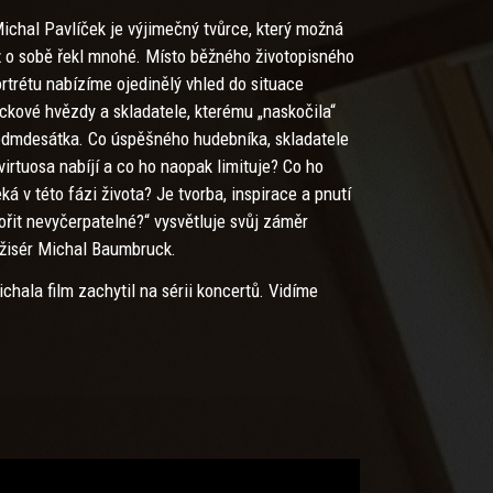
ichal Pavlíček je výjimečný tvůrce, který možná
 o sobě řekl mnohé. Místo běžného životopisného
rtrétu nabízíme ojedinělý vhled do situace
ckové hvězdy a skladatele, kterému „naskočila“
dmdesátka. Co úspěšného hudebníka, skladatele
virtuosa nabíjí a co ho naopak limituje? Co ho
ká v této fázi života? Je tvorba, inspirace a pnutí
ořit nevyčerpatelné?“ vysvětluje svůj záměr
žisér Michal Baumbruck.
chala film zachytil na sérii koncertů. Vidíme
 při koncertech v Ostravě a Brně po tom, co se
pořádal s operací pohybového aparátu a staví
 znovu na pódium. Kamera sleduje, kolik úsilí
 stojí, aby svému publiku předvedl Pavlíčka tak,
k ho znají. Užijeme si Michala na velké stage
stivalu Pohoda, který těsně po koncertu
ažského výběru smete vichřice. Jedeme s ním