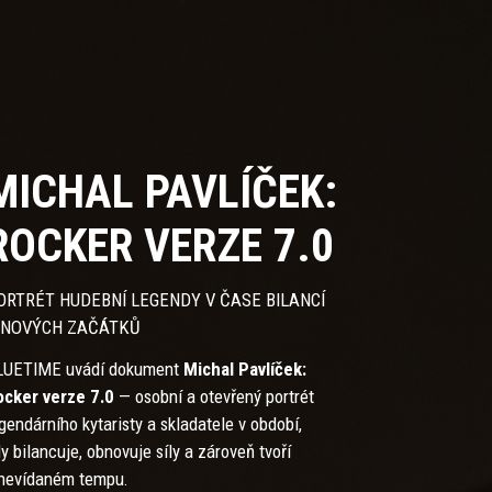
MICHAL PAVLÍČEK:
ROCKER VERZE 7.0
ORTRÉT HUDEBNÍ LEGENDY V ČASE BILANCÍ
 NOVÝCH ZAČÁTKŮ
LUETIME uvádí dokument
Michal Pavlíček:
ocker verze 7.0
— osobní a otevřený portrét
gendárního kytaristy a skladatele v období,
y bilancuje, obnovuje síly a zároveň tvoří
 nevídaném tempu.