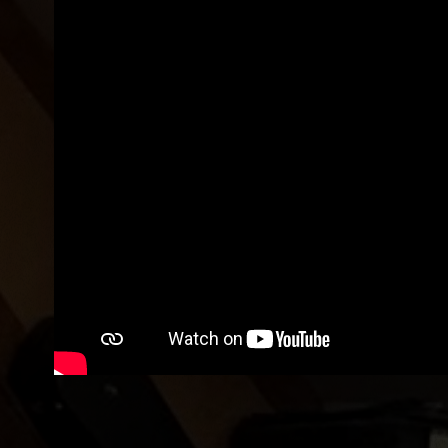
do
go
ab
s
Ve
vz
př
kd
o 
ja
př
Tř
da
s 
kt
sc
ná