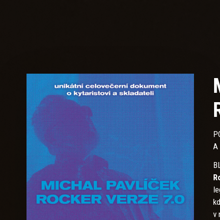
P
A
B
R
le
kd
v