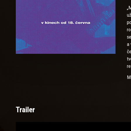
„M
už
po
ro
se
a 
če
tv
re
Mi
ho
vy
se
ho
Trailer
ja
fe
Pr