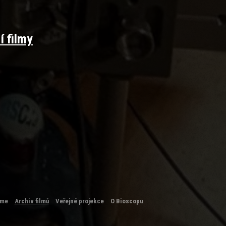
í filmy
eme
Archiv filmů
Veřejné projekce
O Bioscopu