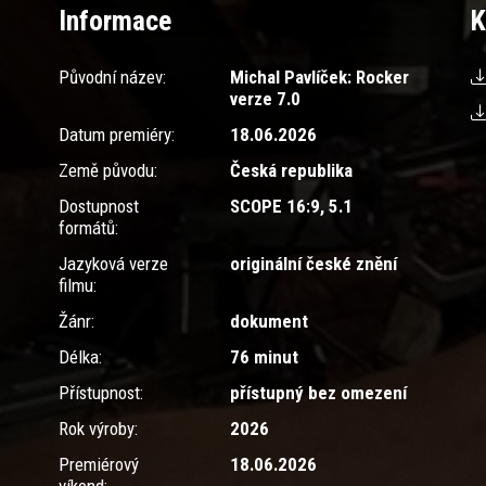
Informace
K
dr
vá
kd
Původní název:
Michal Pavlíček: Rocker
verze 7.0
do
ro
Datum premiéry:
18.06.2026
uz
Země původu:
Česká republika
s 
Dostupnost
SCOPE 16:9, 5.1
se
formátů:
bo
Jazyková verze
originální české znění
um
filmu:
Ve
Žánr:
dokument
pr
Délka:
76 minut
zá
a 
Přístupnost:
přístupný bez omezení
Vi
Rok výroby:
2026
Vi
Premiérový
18.06.2026