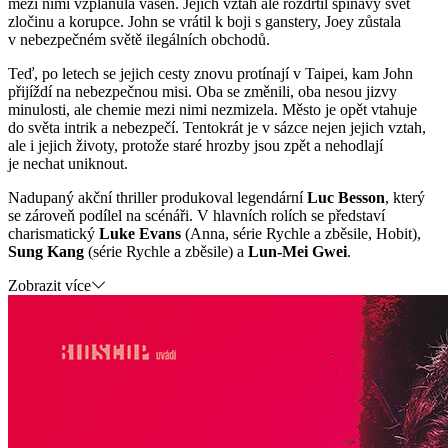
mezi nimi vzplanula vášeň. Jejich vztah ale rozdrtil špinavý svět
zločinu a korupce. John se vrátil k boji s ganstery, Joey zůstala
v nebezpečném světě ilegálních obchodů.
Teď, po letech se jejich cesty znovu protínají v Taipei, kam John
přijíždí na nebezpečnou misi. Oba se změnili, oba nesou jizvy
minulosti, ale chemie mezi nimi nezmizela. Město je opět vtahuje
do světa intrik a nebezpečí. Tentokrát je v sázce nejen jejich vztah,
ale i jejich životy, protože staré hrozby jsou zpět a nehodlají
je nechat uniknout.
Nadupaný akční thriller produkoval legendární
Luc Besson
, který
se zároveň podílel na scénáři. V hlavních rolích se představí
charismatický
Luke Evans
(Anna, série Rychle a zběsile, Hobit),
Sung Kang
(série Rychle a zběsile) a
Lun-Mei Gwei
.
Zobrazit více