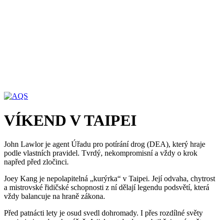
VÍKEND V TAIPEI
John Lawlor je agent Úřadu pro potírání drog (DEA), který hraje
podle vlastních pravidel. Tvrdý, nekompromisní a vždy o krok
napřed před zločinci.
Joey Kang je nepolapitelná „kurýrka“ v Taipei. Její odvaha, chytrost
a mistrovské řidičské schopnosti z ní dělají legendu podsvětí, která
vždy balancuje na hraně zákona.
Před patnácti lety je osud svedl dohromady. I přes rozdílné světy