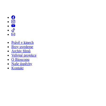
Právě v kinech
Brzy uvedeme
Archiv filmů
Veřejné projekce
O Bioscopu
Naše úspěchy
Kontakt