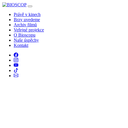
Právě v kinech
Brzy uvedeme
Archiv filmů
Veřejné projekce
O Bioscopu
Naše úspěchy
Kontakt