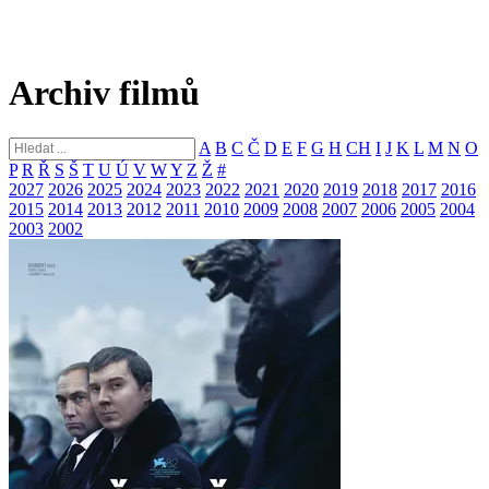
Archiv filmů
A
B
C
Č
D
E
F
G
H
CH
I
J
K
L
M
N
O
P
R
Ř
S
Š
T
U
Ú
V
W
Y
Z
Ž
#
2027
2026
2025
2024
2023
2022
2021
2020
2019
2018
2017
2016
2015
2014
2013
2012
2011
2010
2009
2008
2007
2006
2005
2004
2003
2002