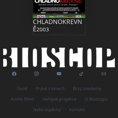
CHLADNOKREVN
Ě
2003
Úvod
Právě v kinech
Brzy uvedeme
Archiv filmů
Veřejné projekce
O Bioscopu
Naše úspěchy
Kontakt