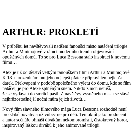
ARTHUR: PROKLETÍ
V průběhu let navštěvovali nadšení fanoušci místo natáčení trilogie
Arthur a Minimojové v rámci moderního trendu objevování
opuštěných domů. To se pro Luca Bessona stalo inspirací k novému
filmu…
Alex je už od dětství velkým fanouškem filmu Arthur a Minimojové.
K 18. narozeninám mu jeho nejlepší přátele připraví ten nejlepší
dárek. Překvapení v podobě společného výletu do domu, kde se film
natáčel, je pro Alexe splněným snem. Nikdo z nich netuší,
že se vydávají do smrtící pasti. Z návštěvy vysněného místa se stává
nejhrůzostrašnější noční můra jejich životů…
Nový film slavného filmového mága Luca Bessona rozhodně není
pro slabé povahy a už vůbec ne pro děti. Tentokrát jako producent
a autor scénáře přináší divákům nekompromisní, čistokrevný horor,
inspirovaný láskou diváků k jeho animované trilogii.