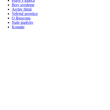
Právě v kinech
Brzy uvedeme
Archiv filmů
Veřejné projekce
O Bioscopu
Naše úspěchy
Kontakt