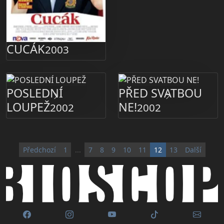
CUCÁK
2003
POSLEDNÍ
PŘED SVATBOU
LOUPEŽ
NE!
2002
2002
Předchozí
1
...
7
8
9
10
11
12
13
Další