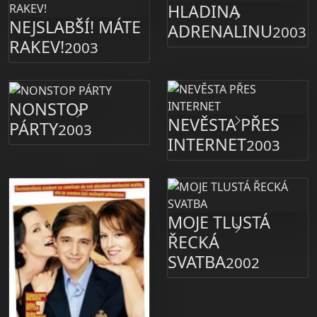
HLADINA
NEJSLABŠÍ! MÁTE
ADRENALINU
2003
RAKEV!
2003
NONSTOP
NEVĚSTA PŘES
PÁRTY
2003
INTERNET
2003
MOJE TLUSTÁ
ŘECKÁ
SVATBA
2002