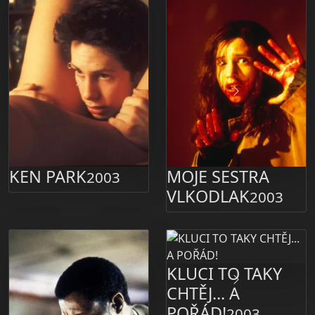
KEN PARK
MOJE SESTRA
2003
VLKODLAK
2003
KLUCI TO TAKY
CHTĚJ... A
POŘÁD!
2003