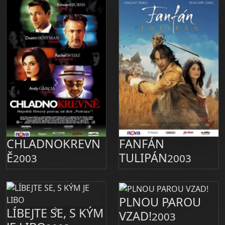
CHLADNOKREVN
FANFÁN
Ě
TULIPÁN
2003
2003
PLNOU PAROU
LÍBEJTE SE, S KÝM
VZAD!
2003