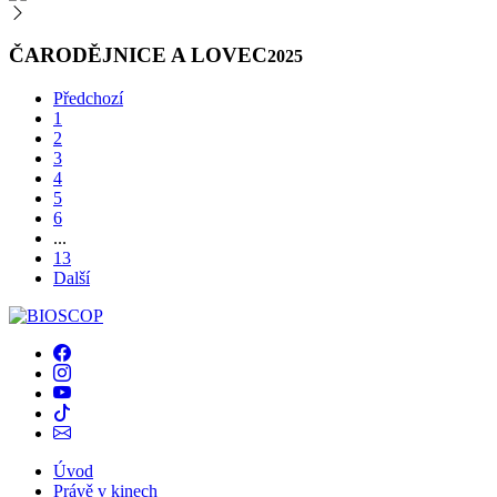
ČARODĚJNICE A LOVEC
2025
Předchozí
1
2
3
4
5
6
...
13
Další
Úvod
Právě v kinech