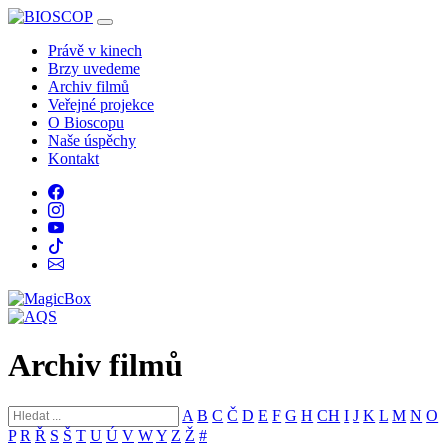
Právě v kinech
Brzy uvedeme
Archiv filmů
Veřejné projekce
O Bioscopu
Naše úspěchy
Kontakt
Archiv filmů
A
B
C
Č
D
E
F
G
H
CH
I
J
K
L
M
N
O
P
R
Ř
S
Š
T
U
Ú
V
W
Y
Z
Ž
#